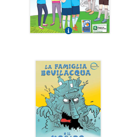
La famiglia Bevilacqua e il mostro di
plastica
Fumetto