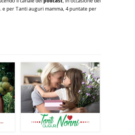
ucendo il canale dei
podcast
, in occasione del
di. e per Tanti auguri mamma, 4 puntate per