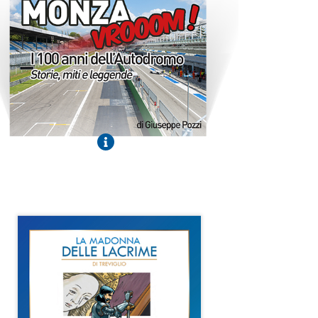
Monza VROOOM
Il podcast di prima Monza che celebra i 100
anni dell’autodromo
Ascolta i Podcast
La Madonna delle Lacrime
Fumetto
Scopri