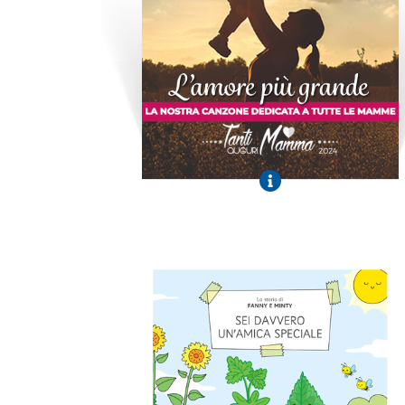
L'amore più grande
Ascolta la canzone dedicata a tutte le
mamme
Buon ascolto
La storia di Fanny e Minty
Fumetto
Scopri