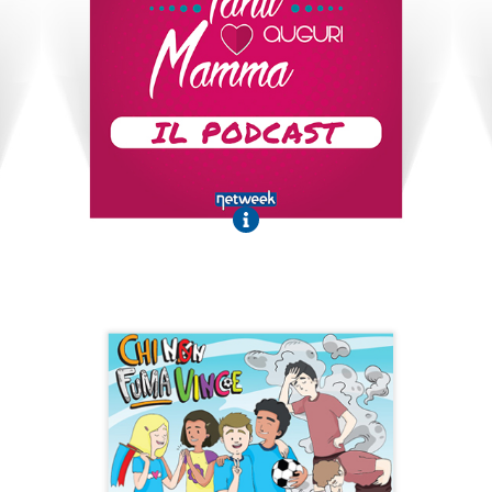
Tanti Auguri Mamma
il Podcast
Ascolta i Podcast
Chi non fuma vince
Fumetto