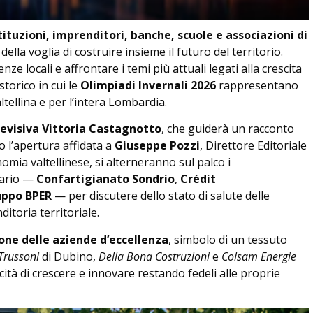
tituzioni, imprenditori, banche, scuole e associazioni di
della voglia di costruire insieme il futuro del territorio.
ze locali e affrontare i temi più attuali legati alla crescita
storico in cui le
Olimpiadi Invernali 2026
rappresentano
tellina e per l’intera Lombardia.
levisiva Vittoria Castagnotto
, che guiderà un racconto
o l’apertura affidata a
Giuseppe Pozzi
, Direttore Editoriale
nomia valtellinese, si alterneranno sul palco i
cario —
Confartigianato Sondrio
,
Crédit
uppo BPER
— per discutere dello stato di salute delle
ditoria territoriale.
ne delle aziende d’eccellenza
, simbolo di un tessuto
 Trussoni
di Dubino,
Della Bona Costruzioni
e
Colsam Energie
acità di crescere e innovare restando fedeli alle proprie