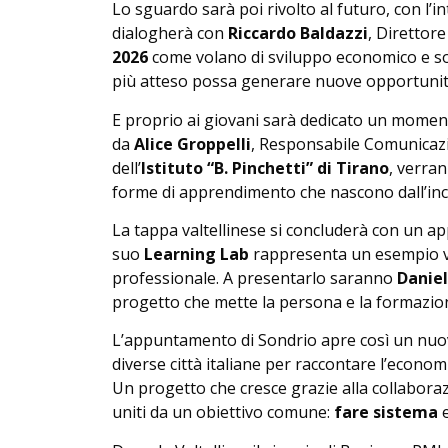
Lo sguardo sarà poi rivolto al futuro, con l’in
dialogherà con
Riccardo Baldazzi
, Direttore
2026
come volano di sviluppo economico e soc
più atteso possa generare nuove opportunità p
E proprio ai giovani sarà dedicato un momen
da
Alice Groppelli
, Responsabile Comunica
dell’
Istituto “B. Pinchetti” di Tirano
, verra
forme di apprendimento che nascono dall’inc
La tappa valtellinese si concluderà con un 
suo
Learning Lab
rappresenta un esempio vi
professionale. A presentarlo saranno
Danie
progetto che mette la persona e la formazion
L’appuntamento di Sondrio apre così un nuo
diverse città italiane per raccontare l’economi
Un progetto che cresce grazie alla collabora
uniti da un obiettivo comune:
fare sistema
e