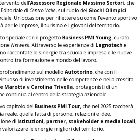
tervento dell’
Assessore Regionale Massimo Sertori
, che
 Editoriale di
Centro Valle
, sul ruolo dei
Giochi Olimpici
iale. Un’occasione per riflettere su come l’evento sportivo
er le imprese, il turismo e i giovani del territorio.
to speciale con il progetto
Business PMI Young
, curato
zione
Netweek
. Attraverso le esperienze di
Legnotech
e
nno raccontate le sinergie tra scuola e impresa e le nuove
ontro tra formazione e mondo del lavoro.
approfondimento sul modello
Autotorino
, che con il
rtuoso di investimento nelle competenze e nella crescita
le Marotta
e
Carolina Trivella
, protagonisti di un
e continua al centro della strategia aziendale.
vo capitolo del
Business PMI Tour
, che nel 2025 toccherà
a reale, quella fatta di persone, relazioni e idee.
zione di
istituzioni, partner, stakeholder e media locali
,
 valorizzare le energie migliori del territorio.