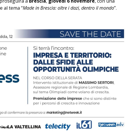
I proseguirà a
Brescia
,
giovedì 6 novembre
, con una
e al tema “
Made in Brescia: oltre i dazi, dentro il mondo
”.