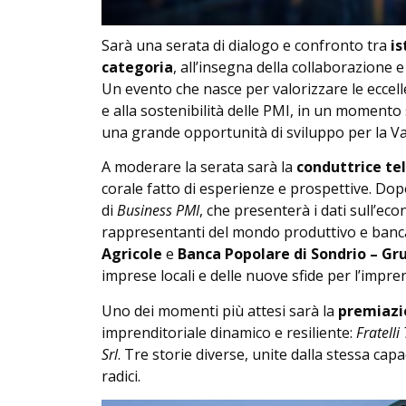
Sarà una serata di dialogo e confronto tra
is
categoria
, all’insegna della collaborazione e 
Un evento che nasce per valorizzare le eccellen
e alla sostenibilità delle PMI, in un momento 
una grande opportunità di sviluppo per la Val
A moderare la serata sarà la
conduttrice te
corale fatto di esperienze e prospettive. Dop
di
Business PMI
, che presenterà i dati sull’eco
rappresentanti del mondo produttivo e ban
Agricole
e
Banca Popolare di Sondrio – Gr
imprese locali e delle nuove sfide per l’impren
Uno dei momenti più attesi sarà la
premiazio
imprenditoriale dinamico e resiliente:
Fratelli
Srl
. Tre storie diverse, unite dalla stessa cap
radici.