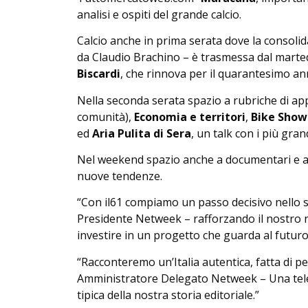
analisi e ospiti del grande calcio.
Calcio anche in prima serata dove la consoli
da Claudio Brachino – è trasmessa dal martedì
Biscardi
, che rinnova per il quarantesimo ann
Nella seconda serata spazio a rubriche di a
comunità),
Economia e territori
,
Bike Show
ed
Aria Pulita di Sera
, un talk con i più gran
Nel weekend spazio anche a documentari e appu
nuove tendenze.
“Con il61 compiamo un passo decisivo nello s
Presidente Netweek – rafforzando il nostro r
investire in un progetto che guarda al futuro 
“Racconteremo un’Italia autentica, fatta di pe
Amministratore Delegato Netweek – Una telev
tipica della nostra storia editoriale.”