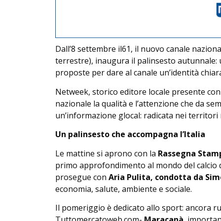
Dall’8 settembre il61, il nuovo canale nazional
terrestre), inaugura il palinsesto autunnale
proposte per dare al canale un’identità chiara
Netweek, storico editore locale presente con T
nazionale la qualità e l’attenzione che da sem
un’informazione glocal: radicata nei territori 
Un palinsesto che accompagna l’Italia
Le mattine si aprono con la
Rassegna Stam
primo approfondimento al mondo del calcio d
prosegue con
Aria Pulita, condotta da Si
economia, salute, ambiente e sociale.
Il pomeriggio è dedicato allo sport: ancora ru
Tuttomercatoweb.com-
Maracanà
, importan