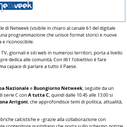
e di Netweek (visibile in chiaro al canale 61 del digitale
: una programmazione che unisce format storici e nuove
 e riconoscibile.
V, giornali e siti web in numerosi territori, porta a livello
pre dedica alle comunità. Con il61 l’obiettivo è fare
ma capace di parlare a tutto il Paese.
pa Nazionale
e
Buongiorno Netweek
, seguite da un
i serie C con
A tutta C
, quindi dalle 10.45 alle 13.00 si
mona Arrigoni
, che approfondisce temi di politica, attualità,
briche calcistiche e -grazie alla collaborazione con
te contenitore quotidiano che porta sullo schermo notizie,